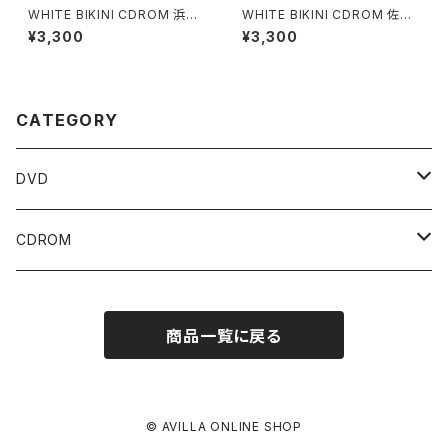
WHITE BIKINI CDROM 浜田
WHITE BIKINI CDROM 佐々
コウ
木 梨絵
¥3,300
¥3,300
CATEGORY
DVD
OFFICIALWORK SHOT DVD
CDROM
WHITE BIKINI DVD
WHITE BIKINI CDROM
商品一覧に戻る
© AVILLA ONLINE SHOP