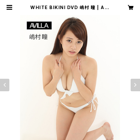
WHITE BIKINI DVD 嶋村 瞳 | AVI
LLA ONLINE SHOP